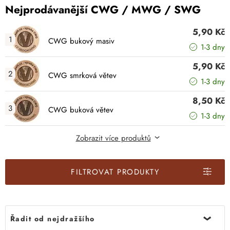
Nejprodávanější CWG / MWG / SWG
5,90 Kč
CWG bukový masiv
1-3 dny
5,90 Kč
CWG smrková větev
1-3 dny
8,50 Kč
CWG buková větev
1-3 dny
6,40 Kč
Zobrazit více produktů
CWG bukový masiv -
inverzní
1-3 dny
22,00 Kč
od
FILTROVAT PRODUKTY
Pěnový držák na 35
CWG/SWG
Skladem >50ks
6,40 Kč
CWG smrková větev -
inverzní
Řadit od nejdražšího
1-3 dny