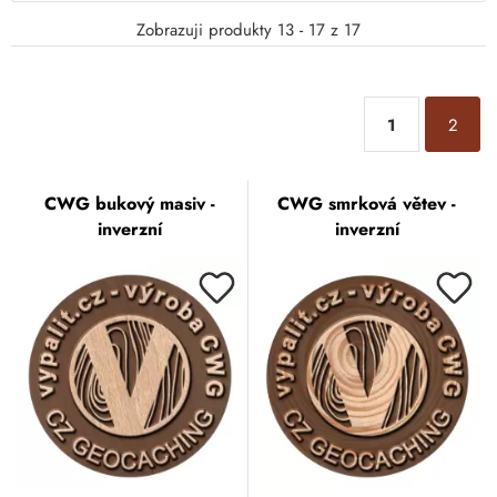
6,90 Kč
Zobrazuji produkty 13 - 17 z 17
CWG modřínová větev
1-3 dny
8,50 Kč
CWG buková větev -
inverzní
1
1-3 dny
2
4,90 Kč
MWG buková větev
1-3 dny
CWG bukový masiv -
CWG smrková větev -
inverzní
inverzní
8,50 Kč
CWG dubová větev
1-3 dny