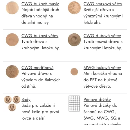
CWG bukový masiv
CWG smrková větev
Nejoblíběnější druh
Světlejší dřevo s
dřeva vhodný na
výraznými kruhovými
detailní motivy.
letokruhy.
CWG buková větev
CWG dubová větev
Tvrdé dřevo s
Tvrdé tmavší dřevo s
kruhovými letokruhy.
kruhovými letokruhy.
CWG modřínová
MWG buková větev
Větvové dřevo s
Mini kolečka vhodná
větev
výpalem do fialových
do PET na bukové
odstínů.
větvové dřevo.
Sady
Pěnové držáky
Sada pro založení
Pěnové držáky do
nové keše pro první
šanonů na CWG,
lovce a další.
SWG, MWG, SQ a
na turistické známky.