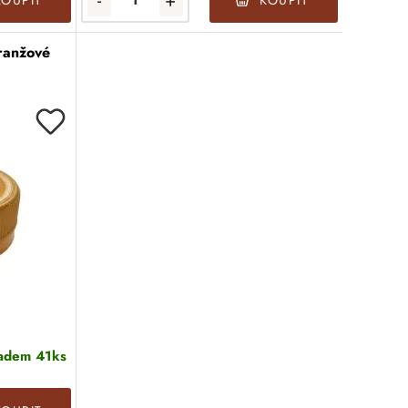
-
+
KOUPIT
KOUPIT
oranžové
adem 41ks