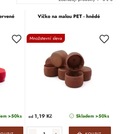
červené
Víčko na malou PET - hnědé
Množstevní sleva
1,19 Kč
dem >50ks
Skladem >50ks
od