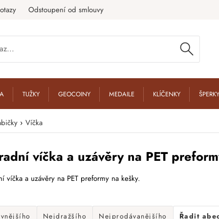
otazy
Odstoupení od smlouvy
KA
TUŽKY
GEOCOINY
MEDAILE
KLÍČENKY
ŠPERK
abičky
›
Víčka
adní víčka a uzávěry na PET preform
í víčka a uzávěry na PET preformy na kešky.
evnějšího
Nejdražšího
Nejprodávanějšího
Řadit abe