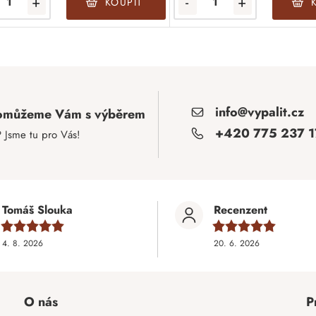
+
-
+
KOUPIT
info@vypalit.cz
 pomůžeme Vám s výběrem
+420 775 237 1
? Jsme tu pro Vás!
Tomáš Slouka
Recenzent
4. 8. 2026
20. 6. 2026
O nás
P