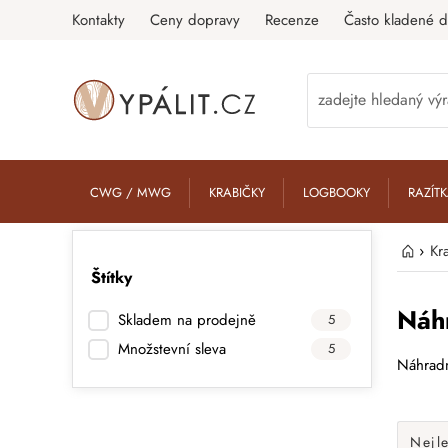
Kontakty
Ceny dopravy
Recenze
Často kladené d
CWG / MWG
KRABIČKY
LOGBOOKY
RAZÍT
›
Kr
Štítky
Náhr
Skladem na prodejně
5
Množstevní sleva
5
Náhradn
Nejl