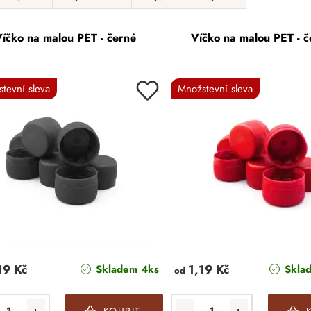
Víčko na malou PET - černé
Víčko na malou PET - 
tevní sleva
Množstevní sleva
19 Kč
1,19 Kč
Skladem 4ks
Skla
od