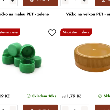
+
-
+
KOUPIT
íčko na malou PET - zelené
Víčko na velkou PET - 
tevní sleva
Množstevní sleva
19 Kč
1,79 Kč
Skladem 18ks
Skl
od