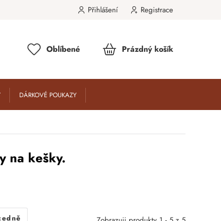
Přihlášení
Registrace
Oblíbené
Prázdný košík
Y
DÁRKOVÉ POUKAZY
y na kešky.
cedně
Zobrazuji produkty 1 - 5 z 5