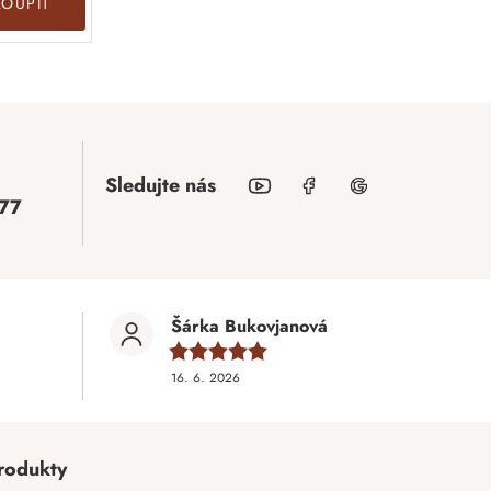
KOUPIT
Sledujte nás
77
Šárka Bukovjanová
16. 6. 2026
rodukty