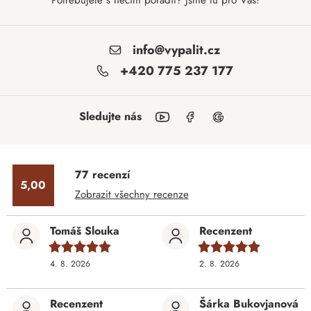
Potřebujete s něčím poradit? Jsme tu pro Vás!
info@vypalit.cz
+420 775 237 177
Sledujte nás
77 recenzí
5,00
Zobrazit všechny recenze
Tomáš Slouka
Recenzent
4. 8. 2026
2. 8. 2026
Recenzent
Šárka Bukovjanová